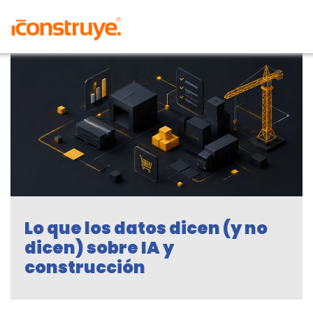
Lo que los datos dicen (y no
dicen) sobre IA y
construcción